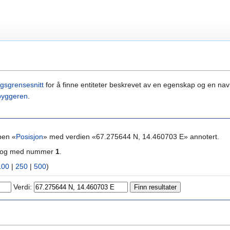
gsgrensesnitt
for å finne entiteter beskrevet av en egenskap og en navn
byggeren
.
pen «
Posisjon
» med verdien «67.275644 N, 14.460703 E» annotert.
ra og med nummer
1
.
100
|
250
|
500
)
Verdi: