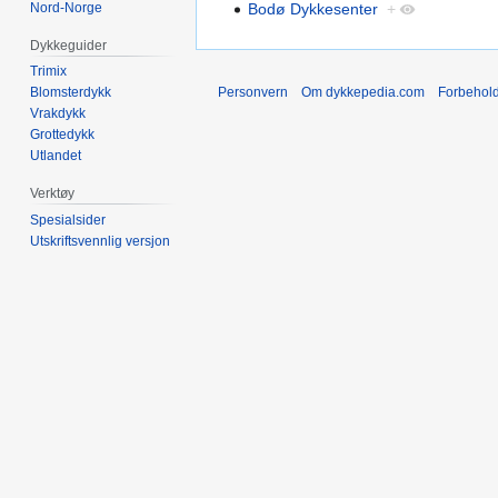
Nord-Norge
Bodø Dykkesenter
+
Dykkeguider
Trimix
Personvern
Om dykkepedia.com
Forbehol
Blomsterdykk
Vrakdykk
Grottedykk
Utlandet
Verktøy
Spesialsider
Utskriftsvennlig versjon