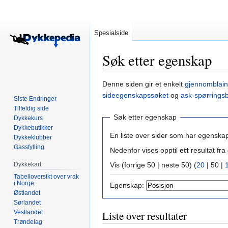
Spesialside
Søk etter egenskap
Hopp
Hopp
Denne siden gir et enkelt
gjennomblain
til
til
sideegenskapssøket
og
ask-spørrings
Siste Endringer
navigering
søk
Tilfeldig side
Søk etter egenskap
Dykkekurs
Dykkebutikker
En liste over sider som har egenska
Dykkeklubber
Gassfylling
Nedenfor vises opptil
ett
resultat f
Dykkekart
Vis (
forrige 50
|
neste 50
) (
20
|
50
|
Tabelloversikt over vrak
i Norge
Egenskap:
Østlandet
Sørlandet
Vestlandet
Liste over resultater
Trøndelag