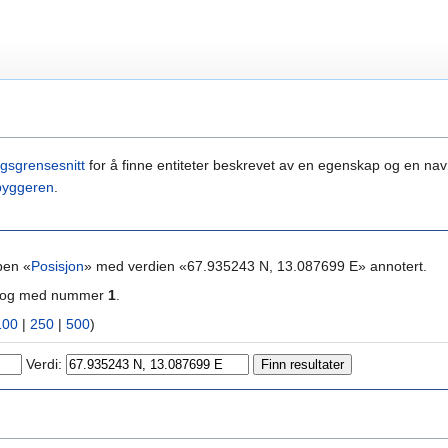
gsgrensesnitt
for å finne entiteter beskrevet av en egenskap og en navn
byggeren
.
pen «
Posisjon
» med verdien «67.935243 N, 13.087699 E» annotert.
ra og med nummer
1
.
100
|
250
|
500
)
Verdi: