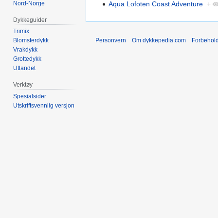
Nord-Norge
Aqua Lofoten Coast Adventure
+
Dykkeguider
Trimix
Personvern
Om dykkepedia.com
Forbehol
Blomsterdykk
Vrakdykk
Grottedykk
Utlandet
Verktøy
Spesialsider
Utskriftsvennlig versjon