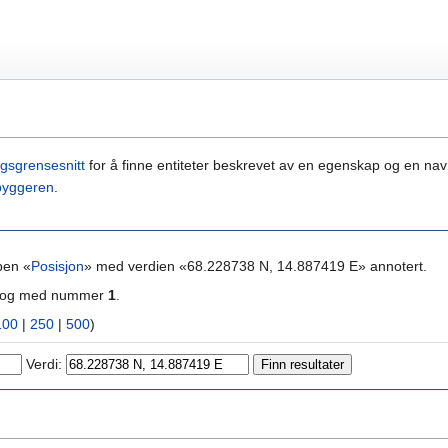
gsgrensesnitt
for å finne entiteter beskrevet av en egenskap og en navn
byggeren
.
pen «
Posisjon
» med verdien «68.228738 N, 14.887419 E» annotert.
ra og med nummer
1
.
100
|
250
|
500
)
Verdi: