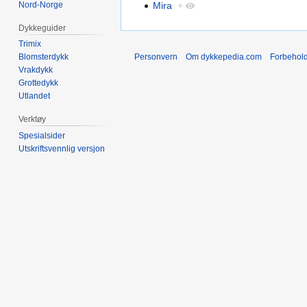
Nord-Norge
Mira
+
Dykkeguider
Trimix
Personvern
Om dykkepedia.com
Forbehol
Blomsterdykk
Vrakdykk
Grottedykk
Utlandet
Verktøy
Spesialsider
Utskriftsvennlig versjon