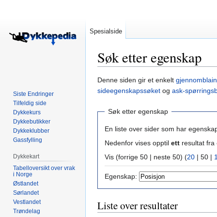
Spesialside
Søk etter egenskap
Hopp
Hopp
Denne siden gir et enkelt
gjennomblain
til
til
sideegenskapssøket
og
ask-spørrings
Siste Endringer
navigering
søk
Tilfeldig side
Søk etter egenskap
Dykkekurs
Dykkebutikker
En liste over sider som har egenska
Dykkeklubber
Gassfylling
Nedenfor vises opptil
ett
resultat f
Dykkekart
Vis (
forrige 50
|
neste 50
) (
20
|
50
|
Tabelloversikt over vrak
i Norge
Egenskap:
Østlandet
Sørlandet
Vestlandet
Liste over resultater
Trøndelag