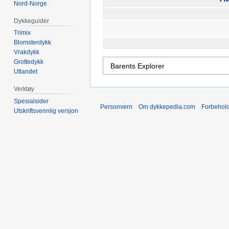
Nord-Norge
Dykkeguider
Trimix
Blomsterdykk
Vrakdykk
Grottedykk
Utlandet
Verktøy
Spesialsider
Personvern
Om dykkepedia.com
Forbehol
Utskriftsvennlig versjon