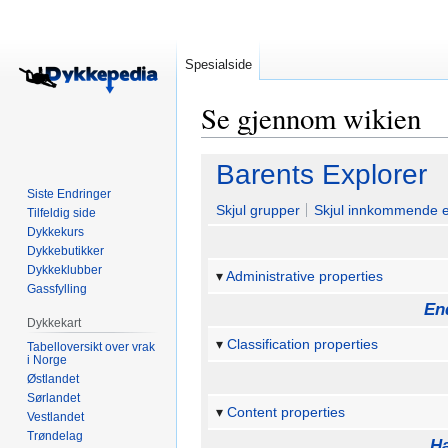
Spesialside
Se gjennom wikien
Hopp
Hopp
Barents Explorer
til
til
Siste Endringer
navigering
søk
Skjul grupper
Skjul innkommende 
Tilfeldig side
Dykkekurs
Dykkebutikker
Dykkeklubber
Administrative properties
Gassfylling
En
Dykkekart
Classification properties
Tabelloversikt over vrak
i Norge
Østlandet
Sørlandet
Content properties
Vestlandet
Trøndelag
Ha