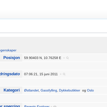
egenskaper
Posisjon
59.90403 N, 10.76258 E
+
dringsdato
07:06:21, 15 juni 2011
+
Kategori
Østlandet
,
Gassfylling
,
Dykkebutikker
og
Oslo
r spørring
Barents Explorer
+