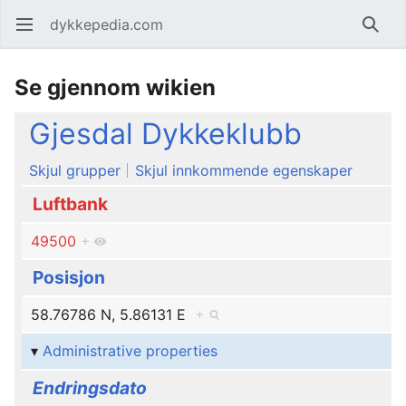
dykkepedia.com
Åpne hovedmenyen
Søk
Se gjennom wikien
Gjesdal Dykkeklubb
Skjul grupper
Skjul innkommende egenskaper
Luftbank
49500
+
Posisjon
58.76786 N, 5.86131 E
+
Administrative properties
Endringsdato