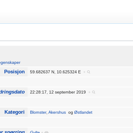
egenskaper
Posisjon
59.682637 N, 10.625324 E
+
dringsdato
22:28:17, 12 september 2019
+
Kategori
Blomster
,
Akershus
og
Østlandet
r spørring
Gylte
+