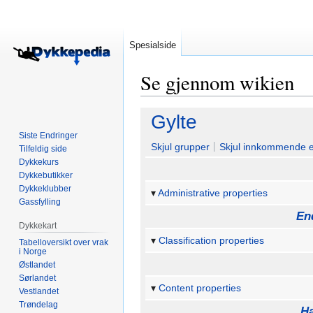
Spesialside
Se gjennom wikien
Hopp
Hopp
Gylte
til
til
Siste Endringer
navigering
søk
Skjul grupper
Skjul innkommende 
Tilfeldig side
Dykkekurs
Dykkebutikker
Dykkeklubber
Administrative properties
Gassfylling
En
Dykkekart
Classification properties
Tabelloversikt over vrak
i Norge
Østlandet
Sørlandet
Content properties
Vestlandet
Trøndelag
Ha