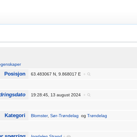
egenskaper
Posisjon
63.483067 N, 9.868017 E
+
dringsdato
19:28:45, 13 august 2024
+
Kategori
Blomster
,
Sør-Trøndelag
og
Trøndelag
r spørring
Ingdalen Strand
+