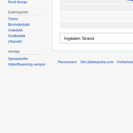
Nord-Norge
Dykkeguider
Trimix
Blomsterdykk
Vrakdykk
Grottedykk
Utlandet
Verktøy
Spesialsider
Personvern
Om dykkepedia.com
Forbehol
Utskriftsvennlig versjon