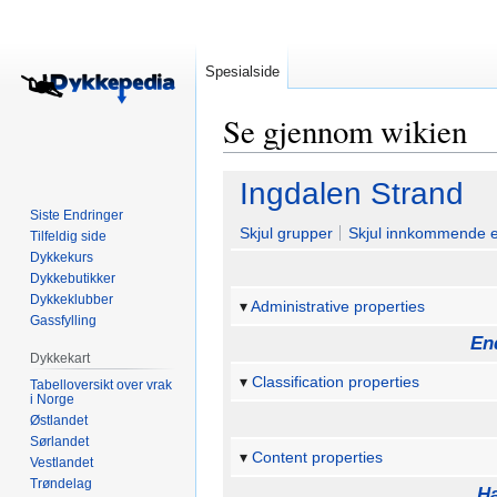
Spesialside
Se gjennom wikien
Hopp
Hopp
Ingdalen Strand
til
til
Siste Endringer
navigering
søk
Skjul grupper
Skjul innkommende 
Tilfeldig side
Dykkekurs
Dykkebutikker
Dykkeklubber
Administrative properties
Gassfylling
En
Dykkekart
Classification properties
Tabelloversikt over vrak
i Norge
Østlandet
Sørlandet
Content properties
Vestlandet
Trøndelag
Ha