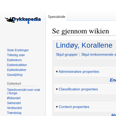
Spesialside
Se gjennom wikien
Hopp
Hopp
Lindøy, Korallene
til
til
Siste Endringer
navigering
søk
Skjul grupper
Skjul innkommende 
Tilfeldig side
Dykkekurs
Dykkebutikker
Dykkeklubber
Administrative properties
Gassfylling
En
Dykkekart
Classification properties
Tabelloversikt over vrak
i Norge
Østlandet
Sørlandet
Content properties
Vestlandet
Trøndelag
Ha