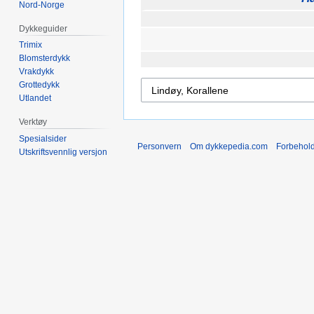
Nord-Norge
Dykkeguider
Trimix
Blomsterdykk
Vrakdykk
Grottedykk
Utlandet
Verktøy
Spesialsider
Personvern
Om dykkepedia.com
Forbehol
Utskriftsvennlig versjon