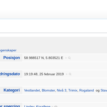
egenskaper
Posisjon
58.988517 N, 5.803521 E
+
dringsdato
19:19:48, 25 februar 2019
+
Kategori
Vestlandet
,
Blomster
,
Nivå 3
,
Trimix
,
Rogaland
og
Sta
r spørring
Lindøy, Korallene
+