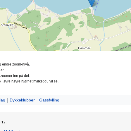
ing endre zoom-nivå.
et.
 zoomer inn på det.
 i øvre høyre hjørnet hvilket du vil se.
lag
Dykkeklubber
Gassfylling
9:12.