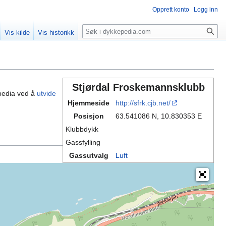
Opprett konto
Logg inn
Søk
Vis kilde
Vis historikk
Stjørdal Froskemannsklubb
pedia ved å
utvide
Hjemmeside
http://sfrk.cjb.net/
Posisjon
63.541086 N, 10.830353 E
Klubbdykk
Gassfylling
Gassutvalg
Luft