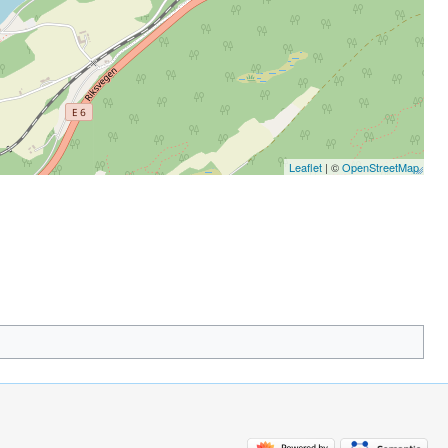
Leaflet
| ©
OpenStreetMap