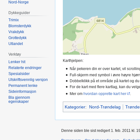
Nord-Norge
Dykkeguider
Trimix
Blomsterdykk
Vrakdykk
Grottedykk
Utlandet
Verktøy
Karthjelpen:
Lenker hit
Relaterte endringer
Når pekeren din er over kartet, vil scroll
Spesialsider
Full-skjerm med symbol i øvre høyre hjørn
Utskriftsvennlig versjon
Dobbelklikk på et område på kartet og du
Permanent lenke
For de kart med flere kartlag, kan du velge
Sideinformasjon
Mer om
hvordan opprette kart her
.
Bla gjennom
egenskaper
Kategorier
:
Nord-Trøndelag
Trønde
Denne siden ble sist redigert 1. feb. 2011 kl. 1