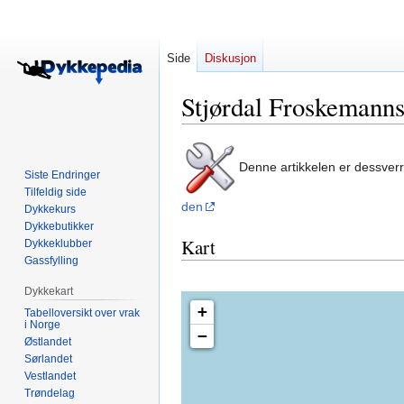
Side
Diskusjon
Stjørdal Froskemann
Hopp
Hopp
Denne artikkelen er dessver
til
til
Siste Endringer
navigering
søk
Tilfeldig side
den
Dykkekurs
Dykkebutikker
Kart
Dykkeklubber
Gassfylling
Dykkekart
+
Tabelloversikt over vrak
i Norge
−
Østlandet
Sørlandet
Vestlandet
Trøndelag