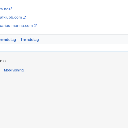
ya.no
aafklubb.com
uarius-marina.com
røndelag
Trøndelag
0:33.
d
Mobilvisning