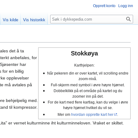
Opprett konto
Logg inn
Søk
Vis kilde
Vis historikk
ales det å ta
Stokkøya
erkt anbefales, for
Sjøsenter har
Karthjelpen:
for en billig
Når pekeren din er over kartet, vil scrolling endre
rke opplevelser
zoom-nivå.
tte må avtales på
Full-skjerm med symbol i øvre høyre hjørnet.
Dobbelklikk på et område på kartet og du
zoomer inn på det.
re behjelpelig med.
For de kart med flere kartlag, kan du velge i øvre
tand til kompressor.
høyre hjørnet hvilket du vil se.
Mer om
hvordan opprette kart her
.
a" er vernet kulturminne iht kulturminneloven. Vraket er skiltet.