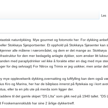
Les
tastisk naturdykking. Mye gourmet og fotomotiv her. For dykking anbef
ller Stokkøya Sjøsportsenter. Et opphold på Stokkøya Sjøsenter kan st
 kjenner alle målene i nærområdet, og dem er det mange av. Stokkøya 
frastruktur for den mer bedagelig anlagte dykker, som ønsker litt luksus 
randen med paraplydrinker vel ikke å forakte etter en dag med mye ste
inger for deg selvsagt) For Nitrox og Trimix er jeg usikker, men antar de
 mye opplevelserik dykking,overnatting og luftfylling kan dem også væ
us Kro og Marina, her har de båtplass innerst på flytekaia og i kort avs
tua, eller ta en pils ute på merda som ligger der.
ddere til det gamle skipet "DS LIta" som gikk ned på 1940 tallet. "DS Lit
d Froskemannsklubb har sine 2 årlige dykkertreff.