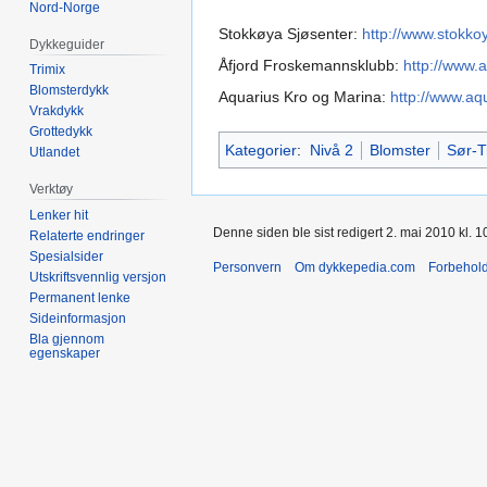
Nord-Norge
Stokkøya Sjøsenter:
http://www.stokko
Dykkeguider
Åfjord Froskemannsklubb:
http://www.
Trimix
Blomsterdykk
Aquarius Kro og Marina:
http://www.aq
Vrakdykk
Grottedykk
Kategorier
:
Nivå 2
Blomster
Sør-T
Utlandet
Verktøy
Lenker hit
Denne siden ble sist redigert 2. mai 2010 kl. 1
Relaterte endringer
Spesialsider
Personvern
Om dykkepedia.com
Forbehol
Utskriftsvennlig versjon
Permanent lenke
Sideinformasjon
Bla gjennom
egenskaper