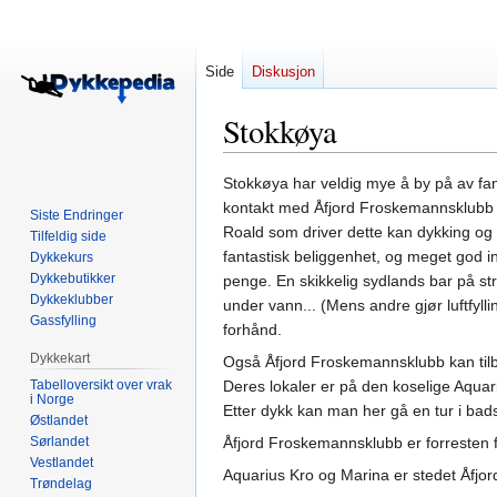
Side
Diskusjon
Stokkøya
Hopp
Hopp
Stokkøya har veldig mye å by på av fan
til
til
kontakt med Åfjord Froskemannsklubb e
Siste Endringer
navigering
søk
Roald som driver dette kan dykking og
Tilfeldig side
fantastisk beliggenhet, og meget god in
Dykkekurs
Dykkebutikker
penge. En skikkelig sydlands bar på st
Dykkeklubber
under vann... (Mens andre gjør luftfyll
Gassfylling
forhånd.
Dykkekart
Også Åfjord Froskemannsklubb kan tilby
Tabelloversikt over vrak
Deres lokaler er på den koselige Aquari
i Norge
Etter dykk kan man her gå en tur i bads
Østlandet
Sørlandet
Åfjord Froskemannsklubb er forresten fa
Vestlandet
Aquarius Kro og Marina er stedet Åfjor
Trøndelag