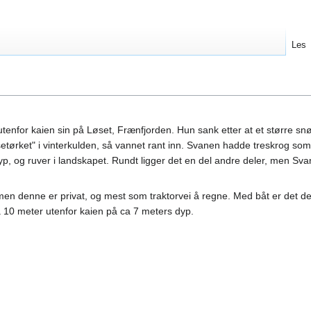
Les
tenfor kaien sin på Løset, Frænfjorden. Hun sank etter at et større snø
etørket" i vinterkulden, så vannet rant inn. Svanen hadde treskrog som 
yp, og ruver i landskapet. Rundt ligger det en del andre deler, men Sv
, men denne er privat, og mest som traktorvei å regne. Med båt er det d
a 10 meter utenfor kaien på ca 7 meters dyp.