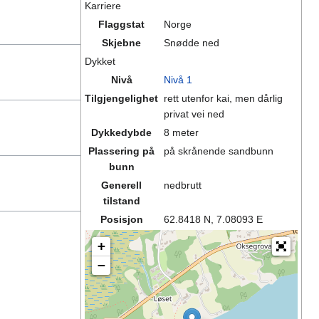
Karriere
Flaggstat
Norge
Skjebne
Snødde ned
Dykket
Nivå
Nivå 1
Tilgjengelighet
rett utenfor kai, men dårlig
privat vei ned
Dykkedybde
8 meter
Plassering på
på skrånende sandbunn
bunn
Generell
nedbrutt
tilstand
Posisjon
62.8418 N, 7.08093 E
+
−