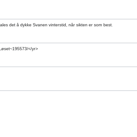
ales det å dykke Svanen vinterstid, når sikten er som best.
øset~195573/</yr>