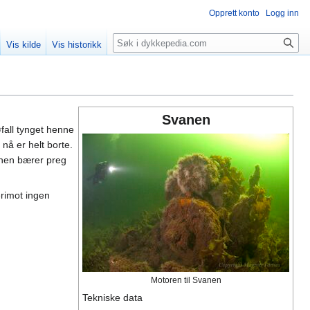
Opprett konto
Logg inn
Søk
Vis kilde
Vis historikk
Svanen
fall tynget henne
nå er helt borte.
anen bærer preg
erimot ingen
Motoren til Svanen
Tekniske data