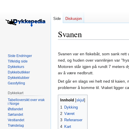
Side
Diskusjon
Svanen
Hopp
Hopp
til
til
Svanen var en fiskebåt, som sank rett u
Siste Endringer
navigering
søk
ned, og huden over vannlinjen var "frys
Tilfeldig side
Motoren står igjen på rundt 7 meters d
Dykkekurs
Dykkebutikker
av å være nedbrutt.
Dykkeklubber
Det går en slags vei helt ned til kaien
Gassfylling
problemer å komme til. Vraket ligger c
Dykkekart
Tabelloversikt over vrak
Innhold
i Norge
1
Dykking
Østlandet
2
Været
Sørlandet
3
Referanser
Vestlandet
Trøndelag
4
Kart