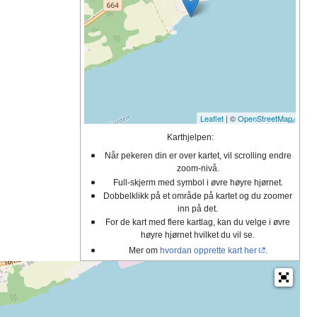
Leaflet
| ©
OpenStreetMap
Karthjelpen:
Når pekeren din er over kartet, vil scrolling endre
zoom-nivå.
Full-skjerm med symbol i øvre høyre hjørnet.
Dobbelklikk på et område på kartet og du zoomer
inn på det.
For de kart med flere kartlag, kan du velge i øvre
høyre hjørnet hvilket du vil se.
Mer om
hvordan opprette kart her
.