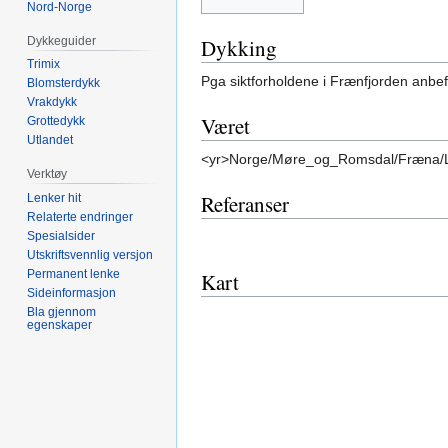
Nord-Norge
Dykkeguider
Dykking
Trimix
Pga siktforholdene i Frænfjorden anbef
Blomsterdykk
Vrakdykk
Været
Grottedykk
Utlandet
<yr>Norge/Møre_og_Romsdal/Fræna/L
Verktøy
Referanser
Lenker hit
Relaterte endringer
Spesialsider
Utskriftsvennlig versjon
Permanent lenke
Kart
Sideinformasjon
Bla gjennom
egenskaper