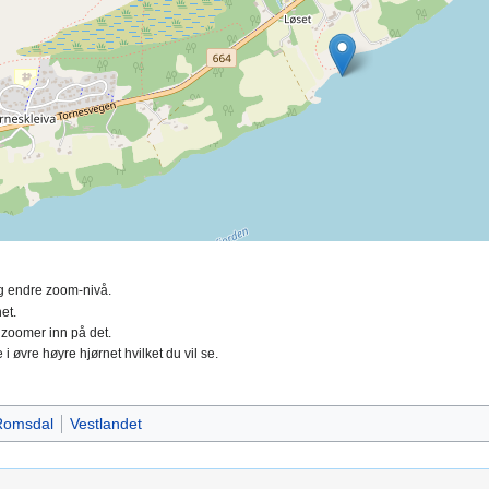
ing endre zoom-nivå.
et.
 zoomer inn på det.
 i øvre høyre hjørnet hvilket du vil se.
Romsdal
Vestlandet