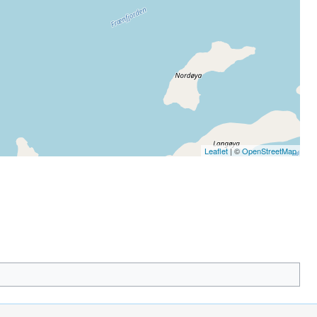
Leaflet
| ©
OpenStreetMap