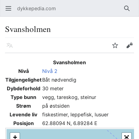
dykkepedia.com
Åpne hovedmenyen
Søk
Svansholmen
Språk
Overvåk
Rediger
Svansholmen
Nivå
Nivå 2
Tilgjengelighet
Båt nødvendig
Dybdeforhold
30 meter
Type bunn
vegg, tareskog, steinur
Strøm
på østsiden
Levende liv
fiskestimer, leppefisk, lusuer
Posisjon
62.88094 N, 6.89284 E
+