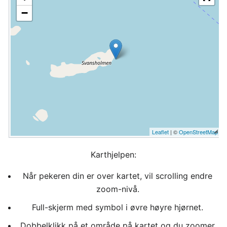
−
Leaflet
| ©
OpenStreetMap
Karthjelpen:
Når pekeren din er over kartet, vil scrolling endre
zoom-nivå.
Full-skjerm med symbol i øvre høyre hjørnet.
Dobbelklikk på et område på kartet og du zoomer