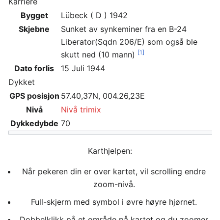
Karriere
Bygget
Lübeck ( D ) 1942
Skjebne
Sunket av synkeminer fra en B-24
Liberator(Sqdn 206/E) som også ble
[1]
skutt ned (10 mann)
Dato forlis
15 Juli 1944
Dykket
GPS posisjon
57.40,37N, 004.26,23E
Nivå
Nivå trimix
Dykkedybde
70
Karthjelpen:
Når pekeren din er over kartet, vil scrolling endre
zoom-nivå.
Full-skjerm med symbol i øvre høyre hjørnet.
Dobbelklikk på et område på kartet og du zoomer