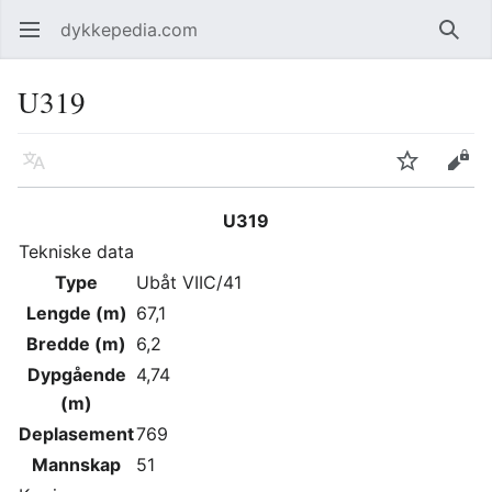
dykkepedia.com
Åpne hovedmenyen
Søk
U319
Språk
Overvåk
Rediger
U319
Tekniske data
Type
Ubåt VIIC/41
Lengde (m)
67,1
Bredde (m)
6,2
Dypgående
4,74
(m)
Deplasement
769
Mannskap
51