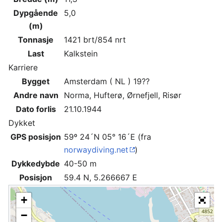
Dypgående
5,0
(m)
Tonnasje
1421 brt/854 nrt
Last
Kalkstein
Karriere
Bygget
Amsterdam ( NL ) 19??
Andre navn
Norma, Hufterø, Ørnefjell, Risør
Dato forlis
21.10.1944
Dykket
GPS posisjon
59º 24´N 05° 16´E (fra
norwaydiving.net
)
Dykkedybde
40-50 m
Posisjon
59.4 N, 5.266667 E
+
−