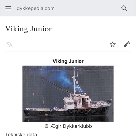
dykkepedia.com
Åpne hovedmenyen
Søk
Viking Junior
Språk
Overvåk
Rediger
Viking Junior
© Ægir Dykkerklubb
Tekniske data