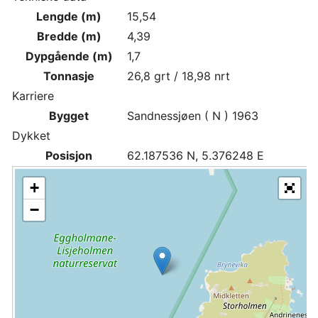
Lengde (m)
15,54
Bredde (m)
4,39
Dypgående (m)
1,7
Tonnasje
26,8 grt / 18,98 nrt
Karriere
Bygget
Sandnessjøen ( N ) 1963
Dykket
Posisjon
62.187536 N, 5.376248 E
+
−