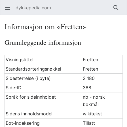
dykkepedia.com
Åpne hovedmenyen
Søk
Informasjon om «Fretten»
Grunnleggende informasjon
Visningstittel
Fretten
Standardsorteringsnøkkel
Fretten
Sidestørrelse (i byte)
2 180
Side-ID
388
Språk for sideinnholdet
nb - norsk
bokmål
Sidens innholdsmodell
wikitekst
Bot-indeksering
Tillatt