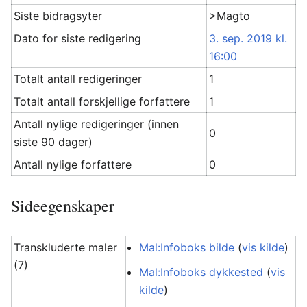
Siste bidragsyter
>Magto
Dato for siste redigering
3. sep. 2019 kl.
16:00
Totalt antall redigeringer
1
Totalt antall forskjellige forfattere
1
Antall nylige redigeringer (innen
0
siste 90 dager)
Antall nylige forfattere
0
Sideegenskaper
Transkluderte maler
Mal:Infoboks bilde
(
vis kilde
)
(7)
Mal:Infoboks dykkested
(
vis
kilde
)