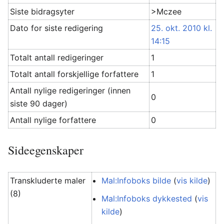
Siste bidragsyter
>Mczee
Dato for siste redigering
25. okt. 2010 kl.
14:15
Totalt antall redigeringer
1
Totalt antall forskjellige forfattere
1
Antall nylige redigeringer (innen
0
siste 90 dager)
Antall nylige forfattere
0
Sideegenskaper
Transkluderte maler
Mal:Infoboks bilde
(
vis kilde
)
(8)
Mal:Infoboks dykkested
(
vis
kilde
)