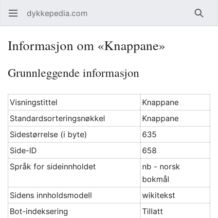
dykkepedia.com
Åpne hovedmenyen
Søk
Informasjon om «Knappane»
Grunnleggende informasjon
Visningstittel
Knappane
Standardsorteringsnøkkel
Knappane
Sidestørrelse (i byte)
635
Side-ID
658
Språk for sideinnholdet
nb - norsk
bokmål
Sidens innholdsmodell
wikitekst
Bot-indeksering
Tillatt