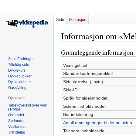
Side
Diskusjon
Informasjon om «Me
Grunnleggende informasjon
Hopp
Hopp
til
til
Siste Endringer
navigering
søk
Tilfeldig side
Visningstittel
Dykkekurs
Standardsorteringsnøkkel
Dykkebutikker
Sidestørrelse (i byte)
Dykkeklubber
Gassfylling
Side-ID
Språk for sideinnholdet
Dykkekart
Tabelloversikt over vrak
Sidens innholdsmodell
i Norge
Bot-indeksering
Østlandet
Sørlandet
Antall omdirigeringer til denne siden
Vestlandet
Talt som innholdsside
Trøndelag