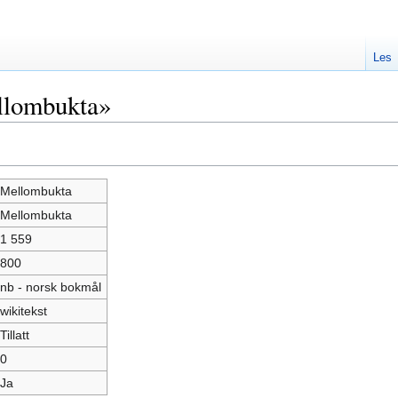
Les
llombukta»
Mellombukta
Mellombukta
1 559
800
nb - norsk bokmål
wikitekst
Tillatt
0
Ja