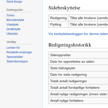
Nord-Norge
Sidebeskyttelse
Dykkeguider
Trimix
Redigering
Tillat alle brukere (uendel
Blomsterdykk
Flytting
Tillat alle brukere (uendel
Vrakdykk
Grottedykk
Vis beskyttelsesloggen for denne siden
Utlandet
Verktøy
Redigeringshistorikk
Lenker hit
Relaterte endringer
Sideoppretter
Spesialsider
Dato for opprettelse av siden
Sideinformasjon
Siste bidragsyter
Dato for siste redigering
Totalt antall redigeringer
Totalt antall forskjellige forfattere
Antall nylige redigeringer (innen siste
Antall nylige forfattere