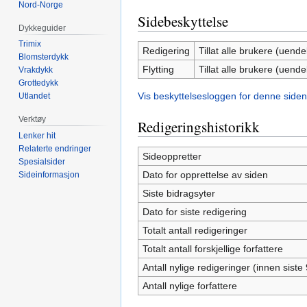
Nord-Norge
Sidebeskyttelse
Dykkeguider
Trimix
Redigering
Tillat alle brukere (uendel
Blomsterdykk
Flytting
Tillat alle brukere (uendel
Vrakdykk
Grottedykk
Vis beskyttelsesloggen for denne siden
Utlandet
Verktøy
Redigeringshistorikk
Lenker hit
Relaterte endringer
Sideoppretter
Spesialsider
Dato for opprettelse av siden
Sideinformasjon
Siste bidragsyter
Dato for siste redigering
Totalt antall redigeringer
Totalt antall forskjellige forfattere
Antall nylige redigeringer (innen siste
Antall nylige forfattere