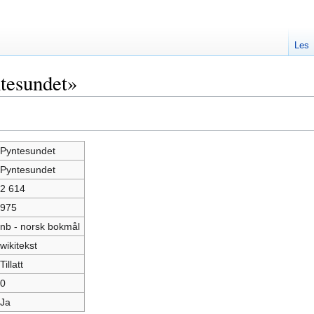
Les
tesundet»
Pyntesundet
Pyntesundet
2 614
975
nb - norsk bokmål
wikitekst
Tillatt
0
Ja