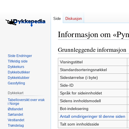
Side
Diskusjon
Informasjon om «Pyn
Grunnleggende informasjon
Hopp
Hopp
til
til
Siste Endringer
navigering
søk
Tilfeldig side
Visningstittel
Dykkekurs
Standardsorteringsnøkkel
Dykkebutikker
Sidestørrelse (i byte)
Dykkeklubber
Gassfylling
Side-ID
Språk for sideinnholdet
Dykkekart
Tabelloversikt over vrak
Sidens innholdsmodell
i Norge
Bot-indeksering
Østlandet
Sørlandet
Antall omdirigeringer til denne siden
Vestlandet
Talt som innholdsside
Trøndelag