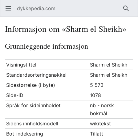
dykkepedia.com
Åpne hovedmenyen
Søk
Informasjon om «Sharm el Sheikh»
Grunnleggende informasjon
Visningstittel
Sharm el Sheikh
Standardsorteringsnøkkel
Sharm el Sheikh
Sidestørrelse (i byte)
5 573
Side-ID
1078
Språk for sideinnholdet
nb - norsk
bokmål
Sidens innholdsmodell
wikitekst
Bot-indeksering
Tillatt