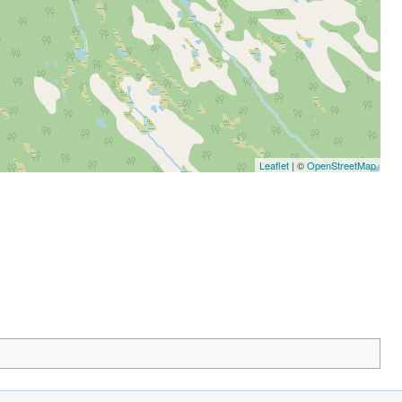
Leaflet
| ©
OpenStreetMap