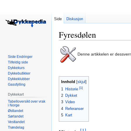
Side
Diskusjon
Fyresdølen
Hopp
Hopp
Denne artikkelen er dessver
til
til
Siste Endringer
navigering
søk
Tilfeldig side
Dykkekurs
Dykkebutikker
Dykkeklubber
Innhold
Gassfylling
[1]
1
Historie
Dykkekart
2
Dykket
Tabelloversikt over vrak
3
Video
i Norge
4
Referanser
Østlandet
5
Kart
Sørlandet
Vestlandet
Trøndelag
[1]