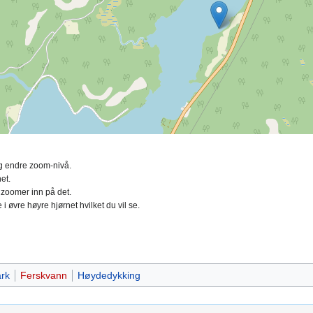
ing endre zoom-nivå.
et.
 zoomer inn på det.
 i øvre høyre hjørnet hvilket du vil se.
rk
Ferskvann
Høydedykking