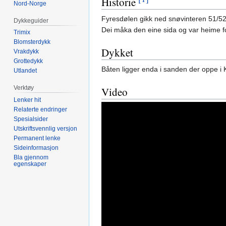
Historie
Nord-Norge
Fyresdølen gikk ned snøvinteren 51/52, 
Dykkeguider
Dei måka den eine sida og var heime fo
Trimix
Blomsterdykk
Dykket
Vrakdykk
Grottedykk
Båten ligger enda i sanden der oppe i K
Utlandet
Verktøy
Video
Lenker hit
Relaterte endringer
Spesialsider
Utskriftsvennlig versjon
Permanent lenke
Sideinformasjon
Bla gjennom
egenskaper