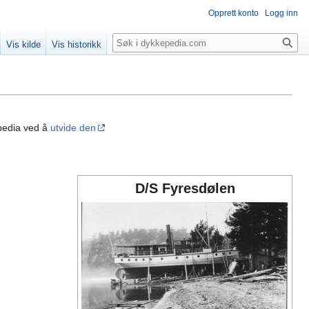
Opprett konto
Logg inn
Søk
Vis kilde
Vis historikk
pedia ved å
utvide den
D/S Fyresdølen