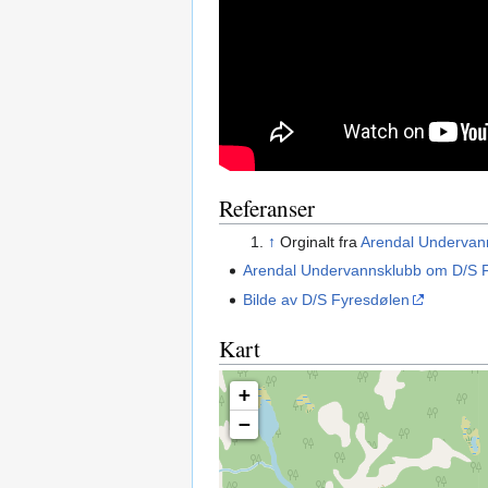
Referanser
↑
Orginalt fra
Arendal Undervan
Arendal Undervannsklubb om D/S 
Bilde av D/S Fyresdølen
Kart
+
−