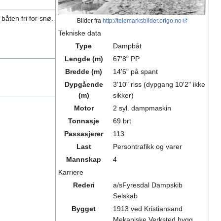
båten fri for snø.
Bilder fra
http://telemarksbilder.origo.no
Tekniske data
Type
Dampbåt
Lengde (m)
67'8" PP
Bredde (m)
14'6" på spant
Dypgående
3'10" riss (dypgang 10'2" ikke
(m)
sikker)
Motor
2 syl. dampmaskin
Tonnasje
69 brt
Passasjerer
113
Last
Persontrafikk og varer
Mannskap
4
Karriere
Rederi
a/sFyresdal Dampskib
Selskab
Bygget
1913 ved Kristiansand
Mekaniske Verksted bygg