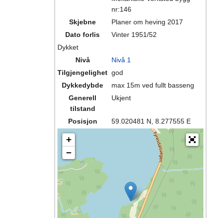
nr:146
Skjebne
Planer om heving 2017
Dato forlis
Vinter 1951/52
Dykket
Nivå
Nivå 1
Tilgjengelighet
god
Dykkedybde
max 15m ved fullt basseng
Generell
Ukjent
tilstand
Posisjon
59.020481 N, 8.277555 E
+
−