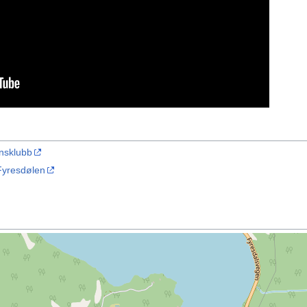
nsklubb
Fyresdølen