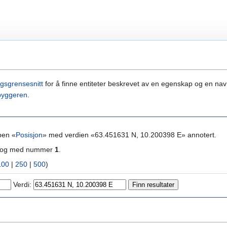
gsgrensesnitt
for å finne entiteter beskrevet av en egenskap og en navn
byggeren
.
pen «
Posisjon
» med verdien «63.451631 N, 10.200398 E» annotert.
ra og med nummer
1
.
100
|
250
|
500
)
Verdi: