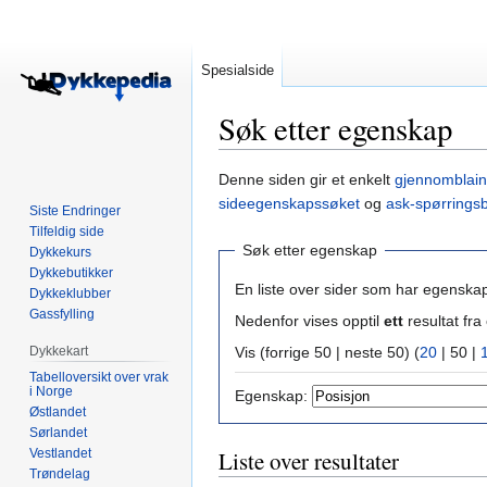
Spesialside
Søk etter egenskap
Hopp
Hopp
Denne siden gir et enkelt
gjennomblain
til
til
sideegenskapssøket
og
ask-spørrings
Siste Endringer
navigering
søk
Tilfeldig side
Søk etter egenskap
Dykkekurs
Dykkebutikker
En liste over sider som har egenska
Dykkeklubber
Gassfylling
Nedenfor vises opptil
ett
resultat f
Dykkekart
Vis (
forrige 50
|
neste 50
) (
20
|
50
|
Tabelloversikt over vrak
i Norge
Egenskap:
Østlandet
Sørlandet
Vestlandet
Liste over resultater
Trøndelag