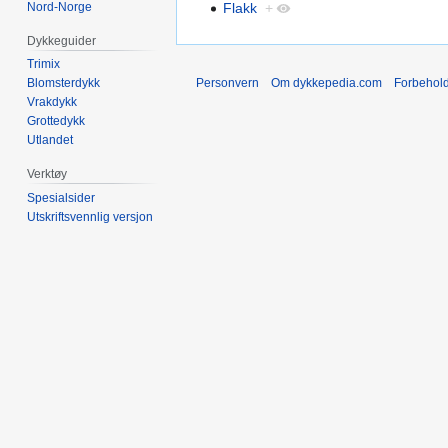
Nord-Norge
Flakk
+
Dykkeguider
Trimix
Personvern
Om dykkepedia.com
Forbehol
Blomsterdykk
Vrakdykk
Grottedykk
Utlandet
Verktøy
Spesialsider
Utskriftsvennlig versjon