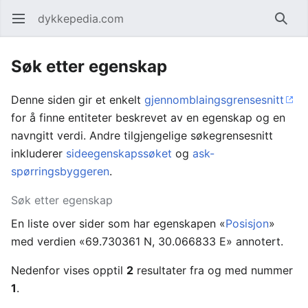
dykkepedia.com
Åpne hovedmenyen
Søk
Søk etter egenskap
Denne siden gir et enkelt
gjennomblaingsgrensesnitt
for å finne entiteter beskrevet av en egenskap og en
navngitt verdi. Andre tilgjengelige søkegrensesnitt
inkluderer
sideegenskapssøket
og
ask-
spørringsbyggeren
.
Søk etter egenskap
En liste over sider som har egenskapen «
Posisjon
»
med verdien «69.730361 N, 30.066833 E» annotert.
Nedenfor vises opptil
2
resultater fra og med nummer
1
.